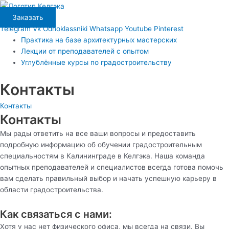
Перейти
Main
к
Menu
Заказать
содержимому
Telegram
Vk
Odnoklassniki
Whatsapp
Youtube
Pinterest
Практика на базе архитектурных мастерских
Лекции от преподавателей с опытом
Углублённые курсы по градостроительству
Контакты
Контакты
Контакты
Мы рады ответить на все ваши вопросы и предоставить
подробную информацию об обучении градостроительным
специальностям в Калининграде в Келгэка. Наша команда
опытных преподавателей и специалистов всегда готова помочь
вам сделать правильный выбор и начать успешную карьеру в
области градостроительства.
Как связаться с нами:
Хотя у нас нет физического офиса, мы всегда на связи. Вы